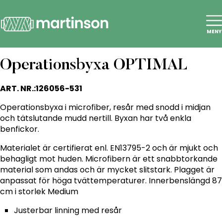
MENY
Operationsbyxa OPTIMAL
ART. NR.:
126056-531
Operationsbyxa i microfiber, resår med snodd i midjan
och tätslutande mudd nertill. Byxan har två enkla
benfickor.
Materialet är certifierat enl. EN13795-2 och är mjukt och
behagligt mot huden. Microfibern är ett snabbtorkande
material som andas och är mycket slitstark. Plagget är
anpassat för höga tvättemperaturer. Innerbenslängd 87
cm i storlek Medium
Justerbar linning med resår