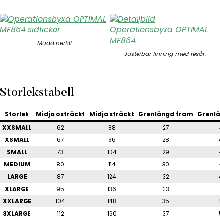
Mudd nertill.
Justerbar linning med resår.
Storlekstabell
Storlek
Midja osträckt
Midja sträckt
Grenlängd fram
Grenl
XXSMALL
62
88
27
XSMALL
67
96
28
SMALL
73
104
29
MEDIUM
80
114
30
LARGE
87
124
32
XLARGE
95
136
33
XXLARGE
104
148
35
3XLARGE
112
160
37