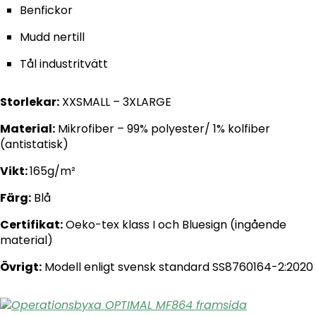
Benfickor
Mudd nertill
Tål industritvätt
Storlekar:
XXSMALL – 3XLARGE
Material:
Mikrofiber – 99% polyester/ 1% kolfiber
(antistatisk)
Vikt:
165g/m²
Färg:
Blå
Certifikat:
Oeko-tex klass I och Bluesign (ingående
material)
Övrigt:
Modell enligt svensk standard SS8760164-2:2020