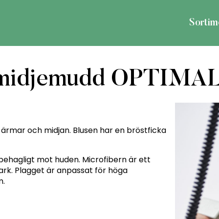
Sortim
d midjemudd OPTIMA
 ärmar och midjan. Blusen har en bröstficka
 behagligt mot huden. Microfibern är ett
rk. Plagget är anpassat för höga
m.