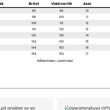
dd
Bröst
Vidd nertill
Axel
90
96
10
98
104
11
106
112
12
114
120
13
124
130
14
134
140
15
144
150
16
154
160
17
Måttenheter i centimeter