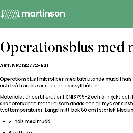
Operationsblus me
ART. NR.:
132772-531
Operationsblus i microfiber med tätslutande mudd i hals,
och två framfickor samt namnskylthållare.
Materialet är certifierat enl. EN13795-2 och är mjukt och
snabbtorkande material som andas och är mycket slitsta
tvättemperaturer. Längd mitt bak 80 cm i storlek Mediu
V-hals med mudd
Bröstficka