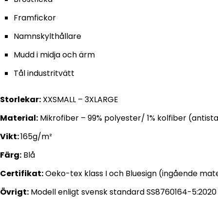
Framfickor
Namnskylthållare
Mudd i midja och ärm
Tål industritvätt
Storlekar:
XXSMALL – 3XLARGE
Material:
Mikrofiber – 99% polyester/ 1% kolfiber (antista
Vikt:
165g/m²
Färg:
Blå
Certifikat:
Oeko-tex klass I och Bluesign (ingående mate
Övrigt:
Modell enligt svensk standard SS8760164-5:2020