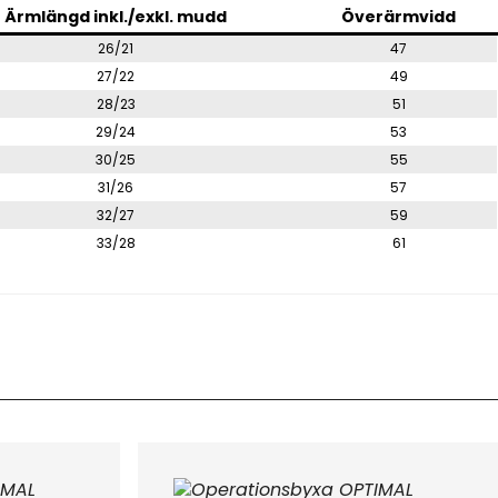
Ärmlängd inkl./exkl. mudd
Överärmvidd
26/21
47
27/22
49
28/23
51
29/24
53
30/25
55
31/26
57
32/27
59
33/28
61