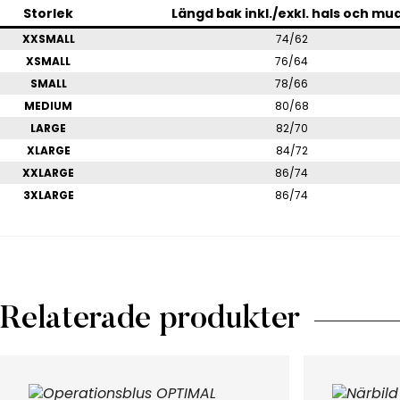
Storlek
Längd bak inkl./exkl. hals och mu
XXSMALL
74/62
XSMALL
76/64
SMALL
78/66
MEDIUM
80/68
LARGE
82/70
XLARGE
84/72
XXLARGE
86/74
3XLARGE
86/74
Relaterade produkter